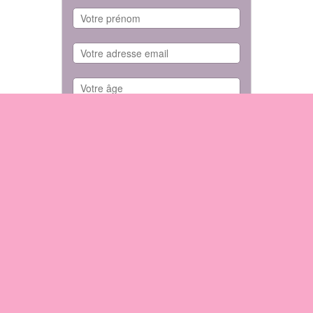
Téléchargement immédiat !
Nous sommes enregistrés à la CNIL et respectons la
confidentialité de vos données personnelles
SÉLECTION DU MOMENT