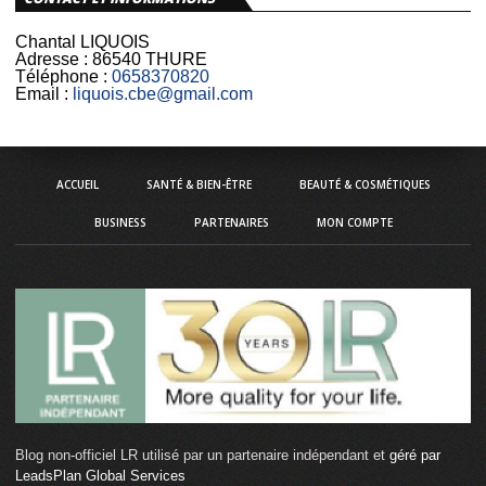
Chantal LIQUOIS
Adresse :
86540 THURE
Téléphone :
0658370820
Email :
liquois.cbe@gmail.com
ACCUEIL
SANTÉ & BIEN-ÊTRE
BEAUTÉ & COSMÉTIQUES
BUSINESS
PARTENAIRES
MON COMPTE
Blog non-officiel LR utilisé par un partenaire indépendant et
géré par
LeadsPlan Global Services