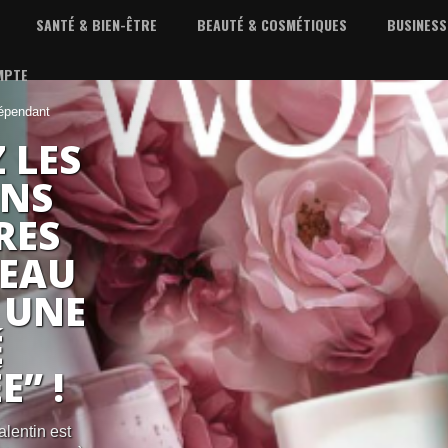
SANTÉ & BIEN-ÊTRE
BEAUTÉ & COSMÉTIQUES
BUSINESS
MPTE
dépendant
 LES
NS
RES
PEAU
 UNE
É
” !
Valentin est