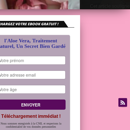
Cet article souligne
sociales pour le bie
tout en inté
HARGEZ VOTRE EBOOK GRATUIT !
l'Aloe Vera, Traitement
aturel, Un Secret Bien Gardé
Téléchargement immédiat !
Nous sommes enregistrés à la CNIL et respectons la
confidentialité de vos données personnelles