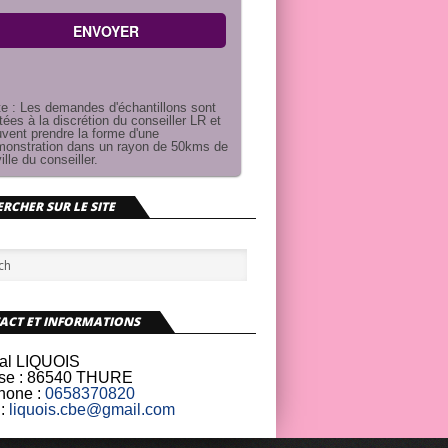
e : Les demandes d'échantillons sont
itées à la discrétion du conseiller LR et
vent prendre la forme d'une
onstration dans un rayon de 50kms de
ville du conseiller.
RCHER SUR LE SITE
ACT ET INFORMATIONS
al LIQUOIS
se :
86540 THURE
hone :
0658370820
:
liquois.cbe@gmail.com