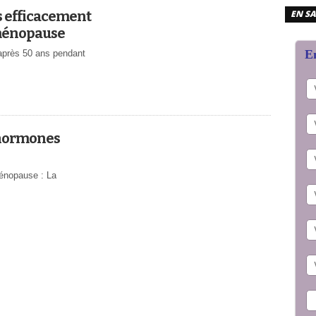
EN SA
 efficacement
 ménopause
En
après 50 ans pendant
 hormones
ménopause : La