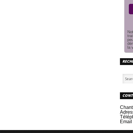
Not
tra
peu
dém
la 
RECHE
CONT
Chant
Adres
Télép
Email 