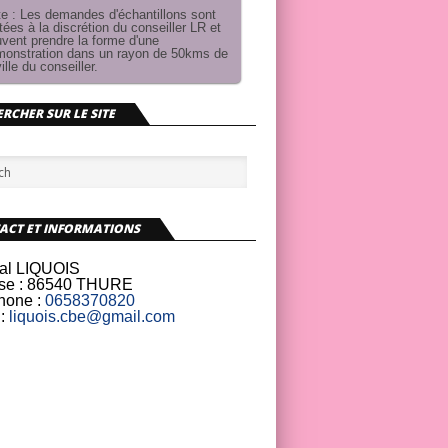
e : Les demandes d'échantillons sont
itées à la discrétion du conseiller LR et
vent prendre la forme d'une
onstration dans un rayon de 50kms de
ville du conseiller.
RCHER SUR LE SITE
ACT ET INFORMATIONS
al LIQUOIS
se :
86540 THURE
hone :
0658370820
:
liquois.cbe@gmail.com