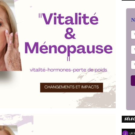
N
SÉLE