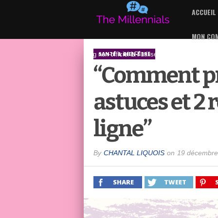
ACCUEIL
MON CO
Blog non-officiel LR utilisé par un partenaire in
SANTÉ & BIEN-ÊTRE
“Comment prof
astuces et 2 
ligne”
By
CHANTAL LIQUOIS
on
19 décembre
SHARE
TWEET