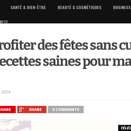
SANTÉ & BIEN-ÊTRE
BEAUTÉ & COSMÉTIQUES
BUSINESS
MPTE
dépendant
iter des fêtes sans cul
recettes saines pour ma
 2024
SHARE
SHARE
0 COMMENTS
TÉLÉC