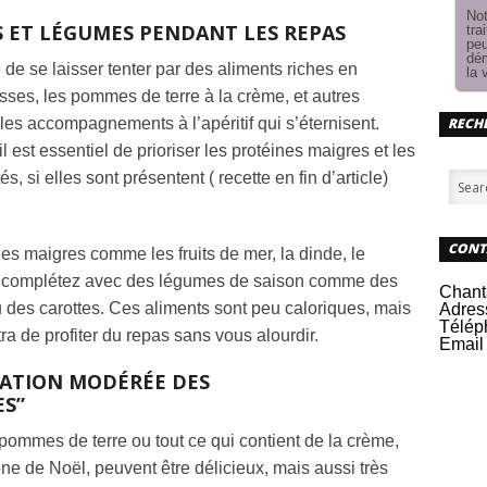
Not
ES ET LÉGUMES PENDANT LES REPAS
tra
peu
dém
le de se laisser tenter par des aliments riches en
la 
sses, les pommes de terre à la crème, et autres
es accompagnements à l’apéritif qui s’éternisent.
RECHE
l est essentiel de prioriser les protéines maigres et les
si elles sont présentent ( recette en fin d’article)
CONT
es maigres comme les fruits de mer, la dinde, le
et complétez avec des légumes de saison comme des
Chant
 des carottes. Ces aliments sont peu caloriques, mais
Adres
Télép
ra de profiter du repas sans vous alourdir.
Email 
ATION MODÉRÉE DES
S”
mes de terre ou tout ce qui contient de la crème,
ne de Noël, peuvent être délicieux, mais aussi très