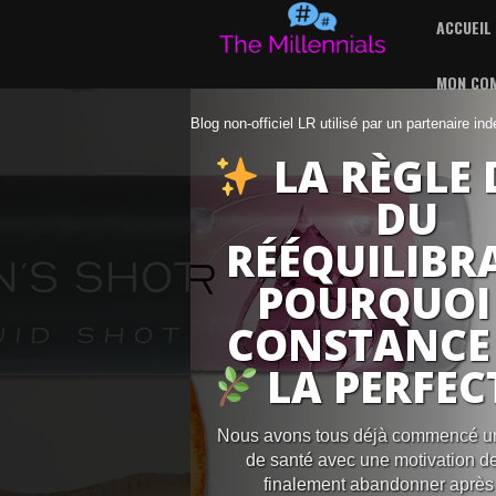
ACCUEIL
MON CO
Blog non-officiel LR utilisé par un partenaire in
LA RÈGLE 
DU
RÉÉQUILIBRA
POURQUOI
CONSTANCE
LA PERFEC
Nous avons tous déjà commencé 
de santé avec une motivation de
finalement abandonner après 