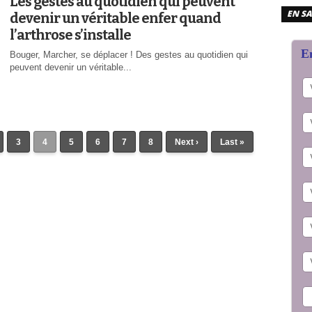
Les gestes au quotidien qui peuvent
EN SA
devenir un véritable enfer quand
l’arthrose s’installe
En
Bouger, Marcher, se déplacer ! Des gestes au quotidien qui
peuvent devenir un véritable...
3
4
5
6
7
8
Next ›
Last »