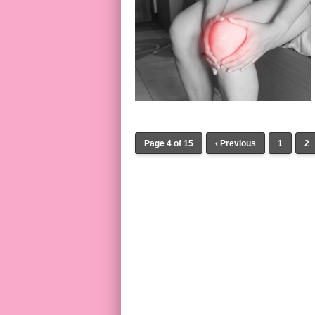
Page 4 of 15
‹ Previous
1
2