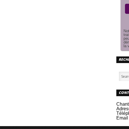
Not
tra
peu
dém
la 
RECHE
CONT
Chant
Adres
Télép
Email 