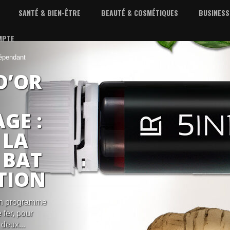
SANTÉ & BIEN-ÊTRE
BEAUTÉ & COSMÉTIQUES
BUSINESS
MPTE
dépendant
D’OR
GE :
 LA
 BAT
TION
un programme
 fer, pour
deux...