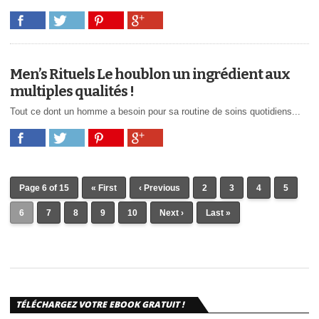
Men’s Rituels Le houblon un ingrédient aux
multiples qualités !
Tout ce dont un homme a besoin pour sa routine de soins quotidiens...
Page 6 of 15
« First
‹ Previous
2
3
4
5
6
7
8
9
10
Next ›
Last »
TÉLÉCHARGEZ VOTRE EBOOK GRATUIT !