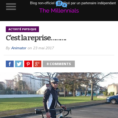
Blog non-officiel LR utilisé par un partenaire indépendant
ACTIVITÉ PHYSIQUE
C’est la reprise……….
By
Animator
on
23 mai 2017
0 COMMENTS