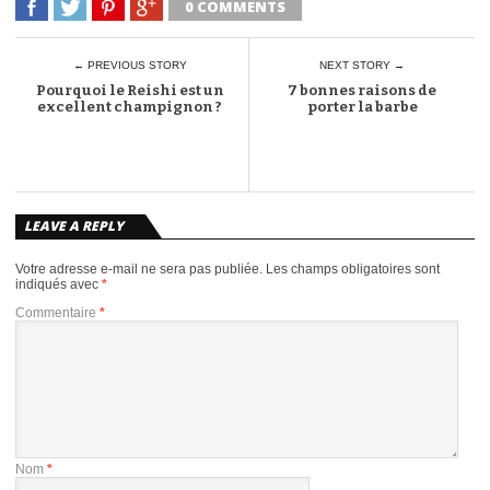
0 COMMENTS
← PREVIOUS STORY
NEXT STORY →
Pourquoi le Reishi est un
7 bonnes raisons de
excellent champignon ?
porter la barbe
LEAVE A REPLY
Votre adresse e-mail ne sera pas publiée.
Les champs obligatoires sont
indiqués avec
*
Commentaire
*
Nom
*