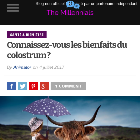
Blog non-officiel LR utilisé par un partenaire indépendant
SANTÉ & BIEN-ÊTRE
Connaissez-vous les bienfaits du
colostrum ?
By
Animator
on
4 juillet 2017
1 COMMENT