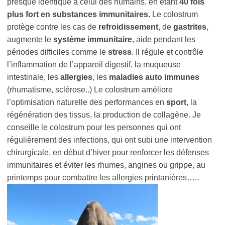
presque identique à celui des humains, en étant
40 fois
plus fort en substances immunitaires.
Le colostrum
protège contre les cas de
refroidissement
, de
gastrites
,
augmente le
système immunitaire
, aide pendant les
périodes difficiles comme le
stress
. Il régule et contrôle
l’inflammation de l’appareil digestif, la muqueuse
intestinale, les
allergies
, les
maladies auto immunes
(rhumatisme, sclérose..) Le colostrum améliore
l’optimisation naturelle des performances en
sport
, la
régénération des tissus, la production de collagène. Je
conseille le colostrum pour les personnes qui ont
régulièrement des infections, qui ont subi une intervention
chirurgicale, en début d’hiver pour renforcer les défenses
immunitaires et éviter les rhumes, angines ou grippe, au
printemps pour combattre les allergies printanières…..