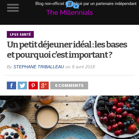
Blog non-officiel LR utilisé par un partenaire indépendant
LPGS SANTÉ
Un petit déjeuner idéal : les bases
et pourquoi c’est important ?
By
STEPHANE TRIBALLEAU
on
8 avril 2018
0 COMMENTS