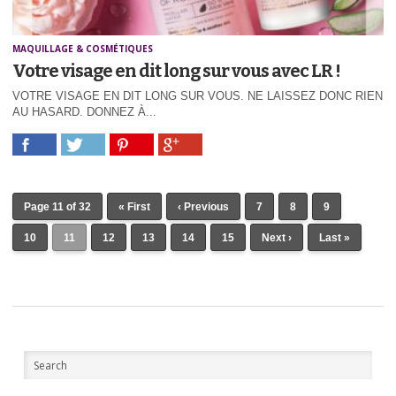
MAQUILLAGE & COSMÉTIQUES
Votre visage en dit long sur vous avec LR !
VOTRE VISAGE EN DIT LONG SUR VOUS. NE LAISSEZ DONC RIEN
AU HASARD. DONNEZ À...
Page 11 of 32
« First
‹ Previous
7
8
9
10
11
12
13
14
15
Next ›
Last »