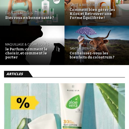
SANTÉ & BIEN-ÊTRE
Comment bien gérer les
TOUS LES ARTICLES
Kilos et Retrouver une
Etes vous en bonne santé ?
Forme Équilibrée !
MAQUILLAGE & COSMÉTIQUES
SANTÉ & BIEN-ÊTRE
le Parfum: comment le
choisir, et comment le
Connaissez-vous les
porter
bienfaits du colostrum ?
ARTICLES