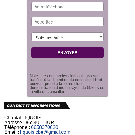
Note : Les demandes d'échantillons sont
traitées à la discrétion du conseiller LR et
peuvent prendre la forme d'une
démonstration dans un rayon de 50kms de
la ville du conseiller.
CONTACT ET INFORMATIONS
Chantal LIQUOIS
Adresse :
86540 THURE
Téléphone :
0658370820
Email :
liquois.cbe@gmail.com