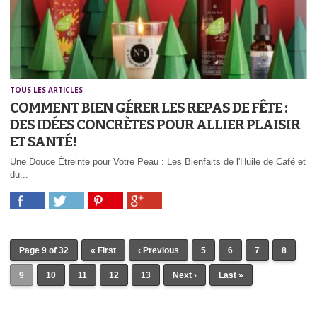
TOUS LES ARTICLES
COMMENT BIEN GÉRER LES REPAS DE FÊTE :
DES IDÉES CONCRÈTES POUR ALLIER PLAISIR
ET SANTÉ!
Une Douce Étreinte pour Votre Peau : Les Bienfaits de l'Huile de Café et
du...
Page 9 of 32
« First
‹ Previous
5
6
7
8
9
10
11
12
13
Next ›
Last »