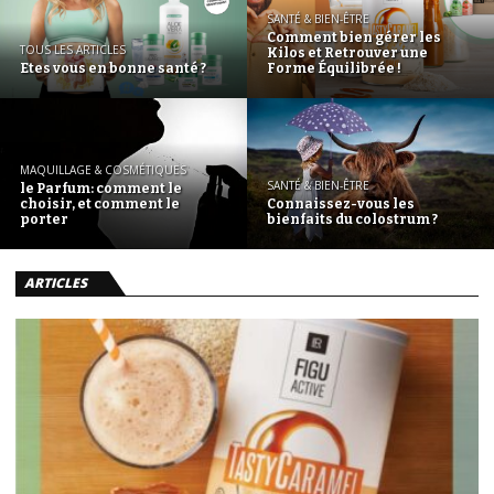
SANTÉ & BIEN-ÊTRE
Comment bien gérer les
TOUS LES ARTICLES
Kilos et Retrouver une
Etes vous en bonne santé ?
Forme Équilibrée !
MAQUILLAGE & COSMÉTIQUES
SANTÉ & BIEN-ÊTRE
le Parfum: comment le
choisir, et comment le
Connaissez-vous les
porter
bienfaits du colostrum ?
ARTICLES