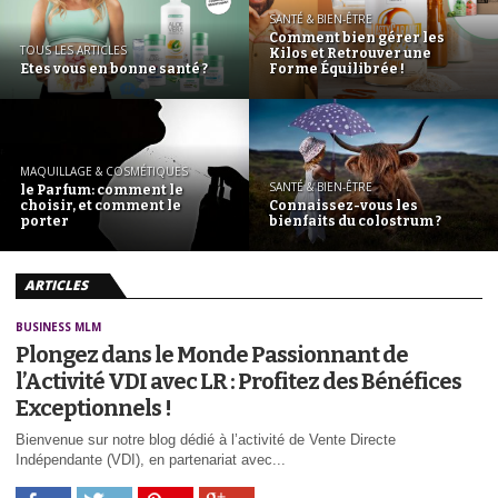
SANTÉ & BIEN-ÊTRE
Comment bien gérer les
TOUS LES ARTICLES
Kilos et Retrouver une
Etes vous en bonne santé ?
Forme Équilibrée !
MAQUILLAGE & COSMÉTIQUES
SANTÉ & BIEN-ÊTRE
le Parfum: comment le
choisir, et comment le
Connaissez-vous les
porter
bienfaits du colostrum ?
ARTICLES
BUSINESS MLM
Plongez dans le Monde Passionnant de
l’Activité VDI avec LR : Profitez des Bénéfices
Exceptionnels !
Bienvenue sur notre blog dédié à l’activité de Vente Directe
Indépendante (VDI), en partenariat avec...