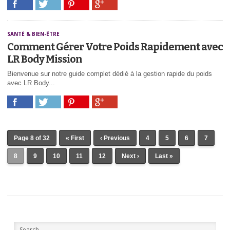
SANTÉ & BIEN-ÊTRE
Comment Gérer Votre Poids Rapidement avec
LR Body Mission
Bienvenue sur notre guide complet dédié à la gestion rapide du poids
avec LR Body...
Page 8 of 32
« First
‹ Previous
4
5
6
7
8
9
10
11
12
Next ›
Last »