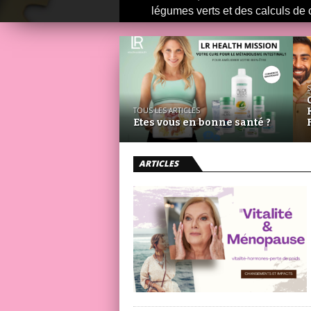
légumes verts et des calculs de c
S
TOUS LES ARTICLES
Etes vous en bonne santé ?
ARTICLES