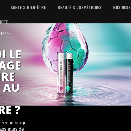
SANTÉ & BIEN-ÊTRE
BEAUTÉ & COSMÉTIQUES
BUSINESS
MPTE
dépendant
I LE
RAGE
IRE
 AU
RE ?
rééquilibrage
assiettes de