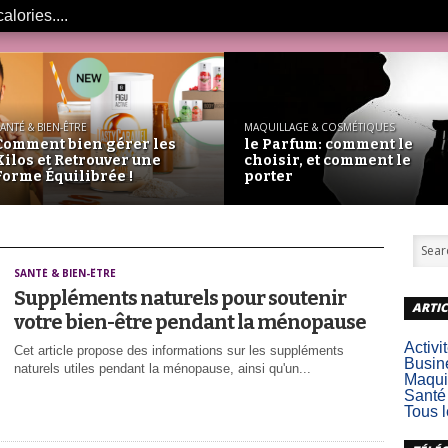
alories....
ANTÉ & BIEN-ÊTRE
MAQUILLAGE & COSMÉTIQUES
Comment bien gérer les
le Parfum: comment le
Kilos et Retrouver une
choisir, et comment le
Forme Équilibrée !
porter
SANTÉ & BIEN-ÊTRE
Suppléments naturels pour soutenir
ARTIC
votre bien-être pendant la ménopause
Activi
Cet article propose des informations sur les suppléments
Busin
naturels utiles pendant la ménopause, ainsi qu'un...
Maqui
Santé
Tous l