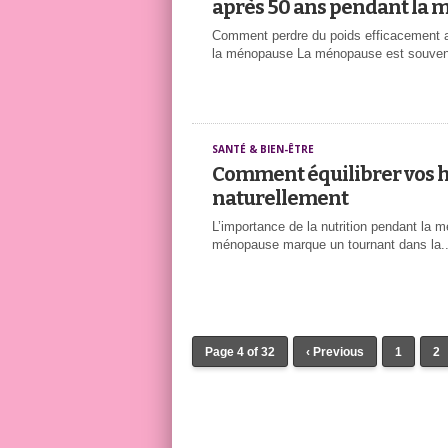
après 50 ans pendant la
Comment perdre du poids efficacement 
la ménopause La ménopause est souvent
SANTÉ & BIEN-ÊTRE
Comment équilibrer vos
naturellement
L’importance de la nutrition pendant la 
ménopause marque un tournant dans la..
Page 4 of 32
‹ Previous
1
2