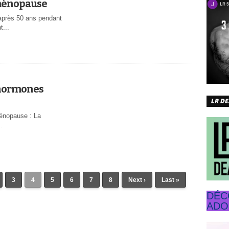
 ménopause
après 50 ans pendant
...
 hormones
LR D
ménopause : La
.
3
4
5
6
7
8
Next ›
Last »
DÉC
ADO