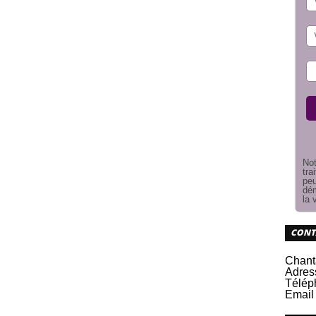
Not
tra
peu
dém
la 
CONT
Chant
Adres
Télép
Email 