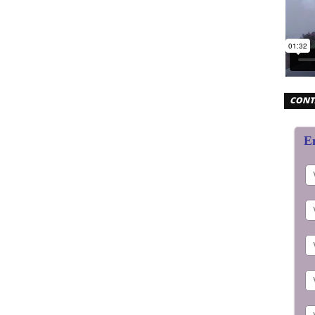
CONT
En