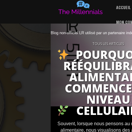
ACCUEIL
MON CO
Blog non-officiel LR utilisé par un partenaire in
TOUS LES ARTICLES
POURQUO
RÉÉQUILIB
ALIMENTA
COMMENCE
NIVEAU
CELLULAI
Souvent, lorsque nous pensons au 
alimentaire, nous visualisons des 