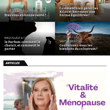
SANTÉ & BIEN-ÊTRE
Comment bien gérer les
TOUS LES ARTICLES
Kilos et Retrouver une
Etes vous en bonne santé ?
Forme Équilibrée !
MAQUILLAGE & COSMÉTIQUES
SANTÉ & BIEN-ÊTRE
le Parfum: comment le
choisir, et comment le
Connaissez-vous les
porter
bienfaits du colostrum ?
ARTICLES